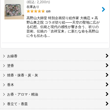
(
税込
:
2,200
)
円
絞り込む
在庫あり
6
件
高野山大師堂 特別企画切り絵作家 大橋忍 × 高
野山奥之院 コラボ切り絵――天空の聖地に広が
る幻想。伝統と現代の感性が響き合う、祈りの
芸術。伝統の「吉祥宝来」に新たな命を高野山
に今も伝わる…
お線香
塗香
焼香・抹香・炭・灰
香木
お香・アロマ・精油
香立て・香皿