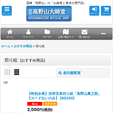
霊峰『高野山』の『お線香と香木の専門店』
メニュー
ログイン
カート
ホーム
マイページ
カテゴリ
お買い物ガイド
問い合わせ
ホーム
>
おすすめ商品
>
切り絵
切り絵
[
おすすめ商品
]
表示順変更
閉じる
1
件
表示数
:
【特別企画】吉祥宝来切り絵「高野山奥之院」
【カード払いのみ】
[
60250
]
並び順
:
2,000
(税別)
円