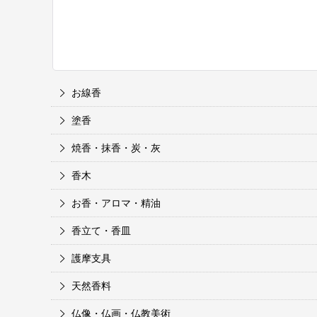
お線香
塗香
焼香・抹香・炭・灰
香木
お香・アロマ・精油
香立て・香皿
護摩支具
天然香料
仏像・仏画・仏教美術