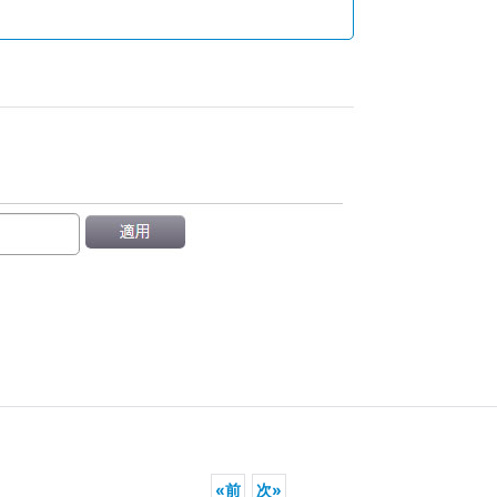
«
前
次
»