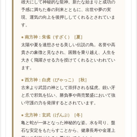
雄大にして神秘的な龍神。新たな始まりと成功の
予感に満ちた春の到来とともに、出世や夢の実
現、運気の向上を後押ししてくれるとされていま
す。
● 南方神：朱雀（すざく）［夏］
太陽や夏を連想させる美しい伝説の鳥。名誉や高
貴さの象徴と見なされ、困難を乗り越え、人生を
大きく飛躍させる力を授けてくれるといわれてい
ます。
● 西方神：白虎（びゃっこ）［秋］
古来より武芸の神として崇拝される猛虎。鋭い牙
と爪で邪気を払い、勝負事や商売繁盛において強
い守護の力を発揮するとされています。
● 北方神：玄武（げんぶ）［冬］
亀と蛇が一体となった神秘的な姿。水を司り、盤
石な安定をもたらすことから、健康長寿や金運上