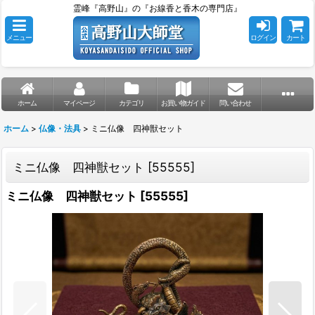
霊峰『高野山』の『お線香と香木の専門店』
メニュー
ログイン
カート
ホーム
マイページ
カテゴリ
お買い物ガイド
問い合わせ
ホーム
>
仏像・法具
>
ミニ仏像 四神獣セット
ミニ仏像 四神獣セット
[
55555
]
ミニ仏像 四神獣セット
[
55555
]