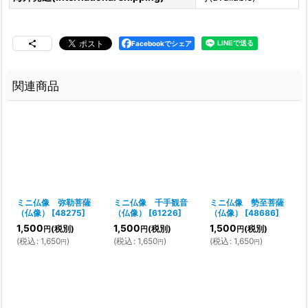
Facebookでシェア
関連商品
ミニ仏像 弥勒菩薩
ミニ仏像 千手観音
ミニ仏像 勢至菩薩
（仏像）
[
48275
]
（仏像）
[
61226
]
（仏像）
[
48686
]
1,500
1,500
1,500
(税別)
(税別)
(税別)
円
円
円
(
税込
:
1,650
)
(
税込
:
1,650
)
(
税込
:
1,650
)
円
円
円