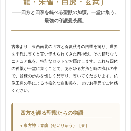
龍・朱雀・白虎・玄武）
――四方と四季を統べる聖獣の加護。一堂に集う、
最強の守護曼荼羅。
古来より、東西南北の四方と春夏秋冬の四季を司り、世界
を平穏に導くと言い伝えられてきた四神獣。その精巧なミ
ニチュア像を、特別なセットでお届けします。これら四体
の神獣が一堂に集うことで、あらゆる方角と時の流れの中
で、皆様の歩みを優しく見守り、導いてくださります。仏
像工房の手による本格的な造形美を、ぜひお手元でご体感
ください。
四方を護る聖獣たちの物語
● 東方神：青龍（せいりゅう）［春］