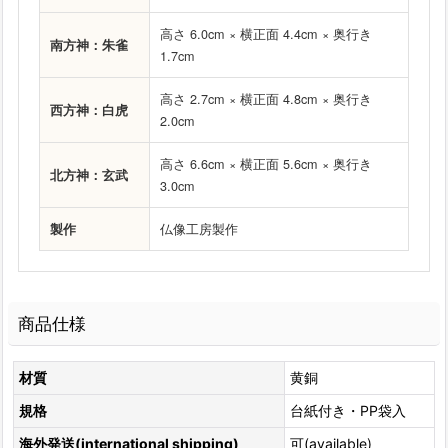
高さ 6.0cm × 横正面 4.4cm × 奥行き
南方神：朱雀
1.7cm
高さ 2.7cm × 横正面 4.8cm × 奥行き
西方神：白虎
2.0cm
高さ 6.6cm × 横正面 5.6cm × 奥行き
北方神：玄武
3.0cm
製作
仏像工房製作
商品仕様
材質
黄銅
規格
台紙付き・PP袋入
海外発送(international shipping)
可(available)