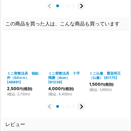
この商品を買った人は、こんな商品も買っています
ミニ密教法具 独鈷
ミニ密教法具 十字
ミニ仏像 愛染明王
杵（50ｍｍ）
羯磨（4cm）
（仏像）
[
61175
]
[
48891
]
[
61238
]
1,500
(税別)
円
2,500
4,000
(税別)
(税別)
円
円
(
税込
:
1,650
)
円
(
税込
:
2,750
)
(
税込
:
4,400
)
円
円
レビュー