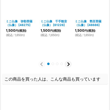
ミニ仏像 弥勒菩薩
ミニ仏像 千手観音
ミニ仏像 勢至菩薩
（仏像）
[
48275
]
（仏像）
[
61226
]
（仏像）
[
48686
]
1,500
1,500
1,500
(税別)
(税別)
(税別)
円
円
円
(
税込
:
1,650
)
(
税込
:
1,650
)
(
税込
:
1,650
)
円
円
円
この商品を買った人は、こんな商品も買っています