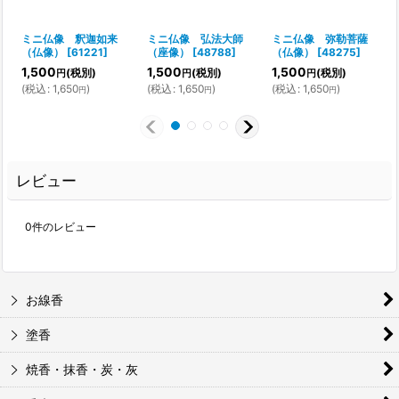
ミニ仏像 釈迦如来
ミニ仏像 弘法大師
ミニ仏像 弥勒菩薩
（仏像）
[
61221
]
（座像）
[
48788
]
（仏像）
[
48275
]
1,500
1,500
1,500
(税別)
(税別)
(税別)
円
円
円
(
税込
:
1,650
)
(
税込
:
1,650
)
(
税込
:
1,650
)
円
円
円
レビュー
0
件のレビュー
お線香
塗香
焼香・抹香・炭・灰