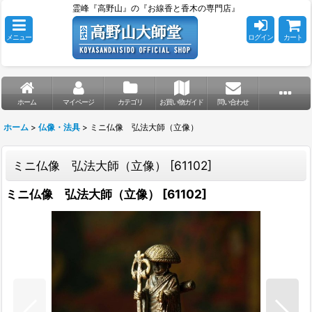
霊峰『高野山』の『お線香と香木の専門店』
メニュー
ログイン
カート
ホーム
マイページ
カテゴリ
お買い物ガイド
問い合わせ
ホーム
>
仏像・法具
>
ミニ仏像 弘法大師（立像）
ミニ仏像 弘法大師（立像）
[
61102
]
ミニ仏像 弘法大師（立像）
[
61102
]