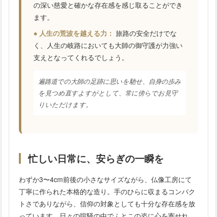
の深い慈愛と確かな存在感を感じ取ることができ
ます。
● 人生の荒波を越える力：
旅路の安全だけでな
く、人生の岐路においても大師の御守護が力強い
支えとなってくれるでしょう。
遍路道での大師の足跡に思いを馳せ、自身の歩み
を見つめ直すよすがとして、常に傍らでお見守
りいただけます。
忙しい日常に、安らぎの一瞬を
わずか3〜4cm前後の小さなサイズながら、仏像工房にて
丁寧に作られた本格的な造り。手のひらに収まるコンパク
トさでありながら、信仰の対象としても十分な存在感を放
っています。日々の喧騒の中でふとこの姿に心を寄せれ