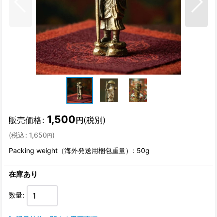
1,500
販売価格
:
(税別)
円
(
税込
:
1,650
)
円
Packing weight（海外発送用梱包重量）
:
50g
在庫あり
数量
: