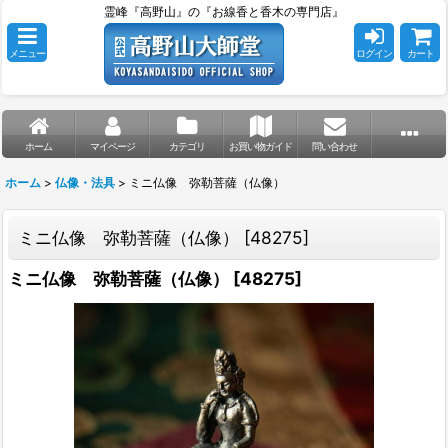
霊峰『高野山』の『お線香と香木の専門店』
メニュー
ログイン
カート
ホーム
マイページ
カテゴリ
お買い物ガイド
問い合わせ
ホーム
>
仏像・法具
>
ミニ仏像 弥勒菩薩（仏像）
ミニ仏像 弥勒菩薩（仏像）
[
48275
]
ミニ仏像 弥勒菩薩（仏像）
[
48275
]