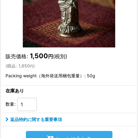
1,500
販売価格
:
(税別)
円
(
税込
:
1,650
)
円
Packing weight（海外発送用梱包重量）
:
50g
在庫あり
数量
:
返品特約に関する重要事項