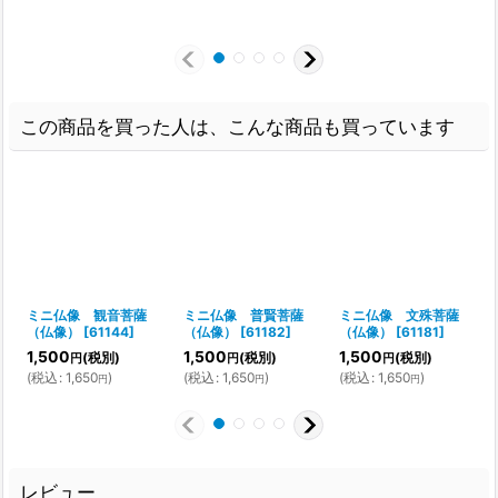
この商品を買った人は、こんな商品も買っています
ミニ仏像 観音菩薩
ミニ仏像 普賢菩薩
ミニ仏像 文殊菩薩
（仏像）
[
61144
]
（仏像）
[
61182
]
（仏像）
[
61181
]
1,500
1,500
1,500
(税別)
(税別)
(税別)
円
円
円
(
税込
:
1,650
)
(
税込
:
1,650
)
(
税込
:
1,650
)
円
円
円
レビュー