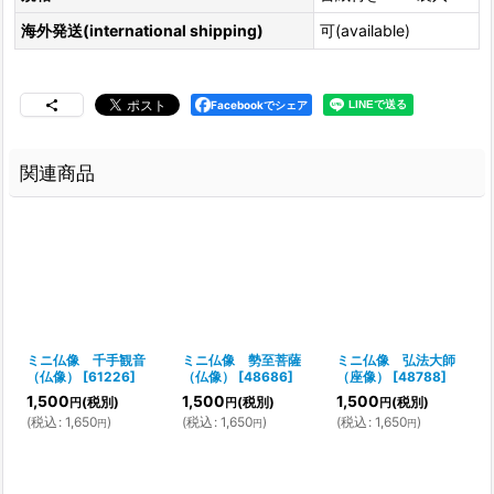
海外発送(international shipping)
可(available)
Facebookでシェア
関連商品
ミニ仏像 千手観音
ミニ仏像 勢至菩薩
ミニ仏像 弘法大師
（仏像）
[
61226
]
（仏像）
[
48686
]
（座像）
[
48788
]
1,500
1,500
1,500
(税別)
(税別)
(税別)
円
円
円
(
税込
:
1,650
)
(
税込
:
1,650
)
(
税込
:
1,650
)
円
円
円