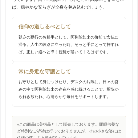
ば、穏やかな安らぎが全身を包み込むでしょう。
信仰の道しるべとして
朝夕の勤行のお相手として、阿弥陀如来の御前で念仏に
浸る。人生の岐路に立った時、そっと手にとって拝すれ
ば、正しい道へと導く智慧が湧いてくるはずです。
常に身近な守護として
お守りとして身につけたり、デスクの片隅に。日々の営
みの中で阿弥陀如来の存在を感じ続けることで、煩悩か
ら解き放たれ、心清らかな毎日をサポートします。
※この商品は美術品として販売しております。開眼供養な
ど特別なご祈祷は行っておりませんが、その小さな姿には
仏様の慈しみと魂が宿っています。