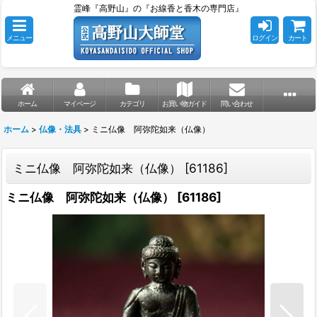
霊峰『高野山』の『お線香と香木の専門店』
メニュー
ログイン
カート
ホーム
マイページ
カテゴリ
お買い物ガイド
問い合わせ
ホーム
>
仏像・法具
>
ミニ仏像 阿弥陀如来（仏像）
ミニ仏像 阿弥陀如来（仏像）
[
61186
]
ミニ仏像 阿弥陀如来（仏像）
[
61186
]