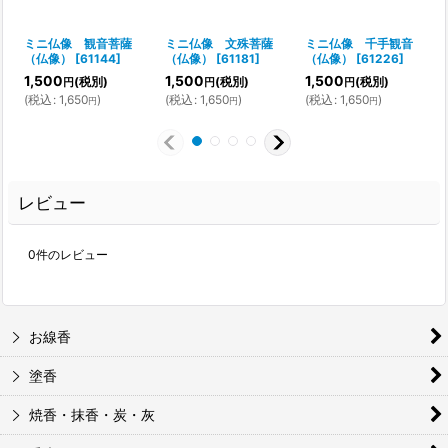
ミニ仏像 観音菩薩
ミニ仏像 文殊菩薩
ミニ仏像 千手観音
（仏像）
[
61144
]
（仏像）
[
61181
]
（仏像）
[
61226
]
1,500
1,500
1,500
(税別)
(税別)
(税別)
円
円
円
(
税込
:
1,650
)
(
税込
:
1,650
)
(
税込
:
1,650
)
円
円
円
レビュー
0
件のレビュー
お線香
塗香
焼香・抹香・炭・灰