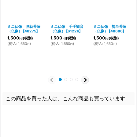
ミニ仏像 弥勒菩薩
ミニ仏像 千手観音
ミニ仏像 勢至菩薩
（仏像）
[
48275
]
（仏像）
[
61226
]
（仏像）
[
48686
]
1,500
1,500
1,500
(税別)
(税別)
(税別)
円
円
円
(
税込
:
1,650
)
(
税込
:
1,650
)
(
税込
:
1,650
)
円
円
円
この商品を買った人は、こんな商品も買っています