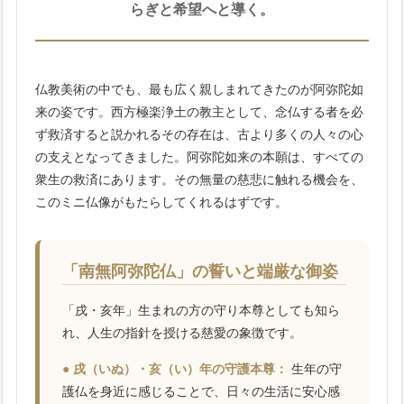
らぎと希望へと導く。
仏教美術の中でも、最も広く親しまれてきたのが阿弥陀如
来の姿です。西方極楽浄土の教主として、念仏する者を必
ず救済すると説かれるその存在は、古より多くの人々の心
の支えとなってきました。阿弥陀如来の本願は、すべての
衆生の救済にあります。その無量の慈悲に触れる機会を、
このミニ仏像がもたらしてくれるはずです。
「南無阿弥陀仏」の誓いと端厳な御姿
「戌・亥年」生まれの方の守り本尊としても知ら
れ、人生の指針を授ける慈愛の象徴です。
● 戌（いぬ）・亥（い）年の守護本尊：
生年の守
護仏を身近に感じることで、日々の生活に安心感