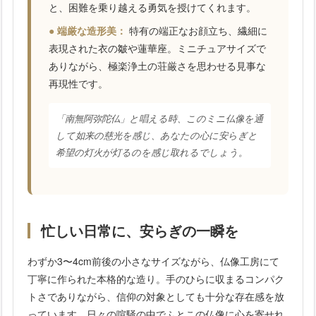
と、困難を乗り越える勇気を授けてくれます。
● 端厳な造形美：
特有の端正なお顔立ち、繊細に
表現された衣の皺や蓮華座。ミニチュアサイズで
ありながら、極楽浄土の荘厳さを思わせる見事な
再現性です。
「南無阿弥陀仏」と唱える時、このミニ仏像を通
して如来の慈光を感じ、あなたの心に安らぎと
希望の灯火が灯るのを感じ取れるでしょう。
忙しい日常に、安らぎの一瞬を
わずか3〜4cm前後の小さなサイズながら、仏像工房にて
丁寧に作られた本格的な造り。手のひらに収まるコンパク
トさでありながら、信仰の対象としても十分な存在感を放
っています。日々の喧騒の中でふとこの仏像に心を寄せれ