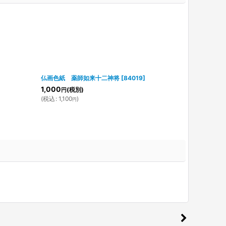
仏画色紙 薬師如来十二神将
[
84019
]
仏画色紙 阿
1,000
1,000
(税別)
(税
円
円
(
税込
:
1,100
)
(
税込
:
1,100
円
円