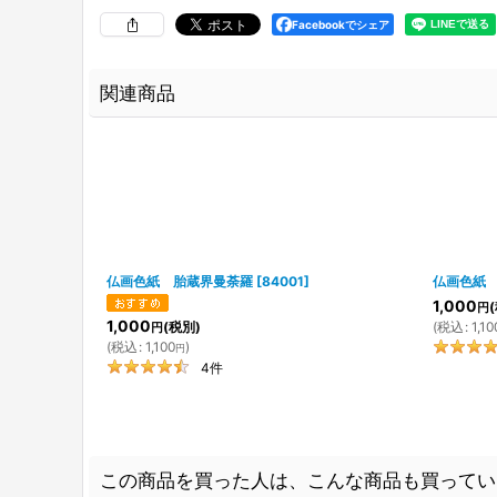
Facebookでシェア
関連商品
仏画色紙 胎蔵界曼荼羅
[
84001
]
仏画色紙
1,000
円
1,000
(税別)
(
税込
:
1,10
円
(
税込
:
1,100
)
円
4
件
この商品を買った人は、こんな商品も買ってい