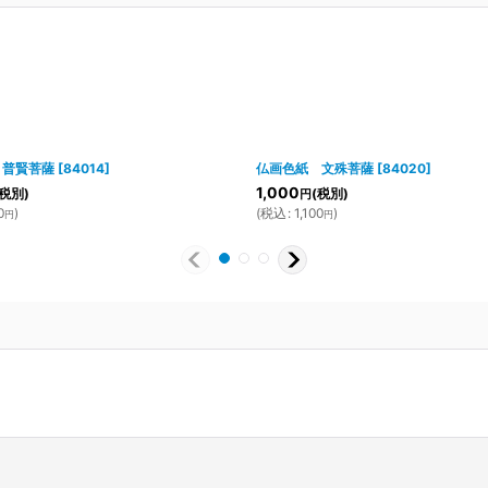
 普賢菩薩
[
84014
]
仏画色紙 文殊菩薩
[
84020
]
1,000
(税別)
(税別)
円
0
)
(
税込
:
1,100
)
円
円