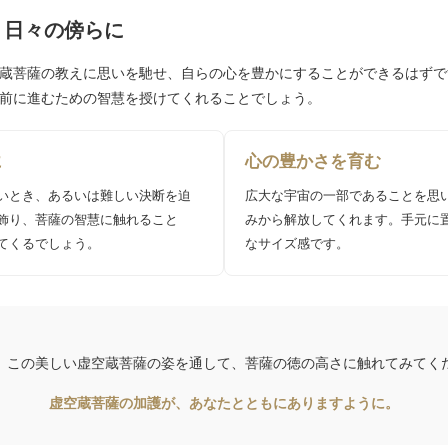
、日々の傍らに
蔵菩薩の教えに思いを馳せ、自らの心を豊かにすることができるはずで
前に進むための智慧を授けてくれることでしょう。
に
心の豊かさを育む
いとき、あるいは難しい決断を迫
広大な宇宙の一部であることを思
飾り、菩薩の智慧に触れること
みから解放してくれます。手元に
てくるでしょう。
なサイズ感です。
、この美しい虚空蔵菩薩の姿を通して、菩薩の徳の高さに触れてみてく
虚空蔵菩薩の加護が、あなたとともにありますように。