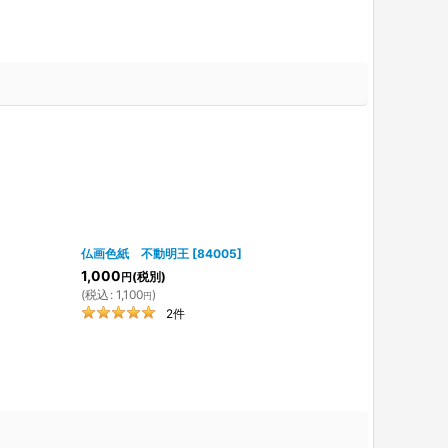
仏画色紙 不動明王
[
84005
]
仏画色紙 十
1,000
(税別)
円
1,000
(
税込
:
1,100
)
(税
円
円
(
税込
:
1,100
2
件
円