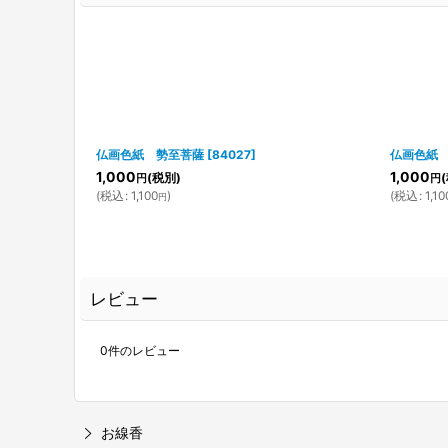
仏画色紙 勢至菩薩
[
84027
]
仏画色紙
1,000
1,000
(税別)
円
円
(
税込
:
1,100
)
(
税込
:
1,10
円
レビュー
0
件のレビュー
お線香