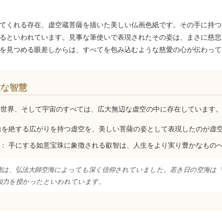
てくれる存在、虚空蔵菩薩を描いた美しい仏画色紙です。その手に持つ
るといわれています。見事な筆使いで表現されたその姿は、まさに慈悲
を見つめる眼差しからは、すべてを包み込むような慈愛の心が伝わって
大な智慧
の世界、そして宇宙のすべては、広大無辺な虚空の中に存在しています
を絶する広がりを持つ虚空を、美しい菩薩の姿として表現したのが虚
珠：
手にする如意宝珠に象徴される叡智は、人生をより実り豊かなもの
徳は、弘法大師空海によっても深く信仰されていました。若き日の空海は「
知力を授かったといわれています。