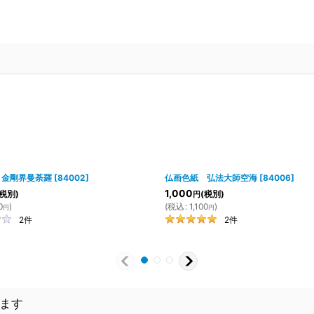
 金剛界曼荼羅
[
84002
]
仏画色紙 弘法大師空海
[
84006
]
1,000
(税別)
(税別)
円
0
)
(
税込
:
1,100
)
円
円
2
件
2
件
ます