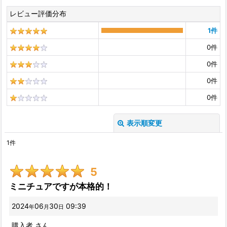
レビュー評価分布
1
件
0
件
0
件
0
件
0
件
表示順変更
閉じる
1
件
レビュー検索
:
5
期間
:
ミニチュアですが本格的！
2024
06
30
09:39
年
月
日
星の数
:
購入者
さん