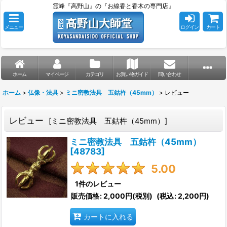
霊峰『高野山』の『お線香と香木の専門店』
メニュー
ログイン
カート
ホーム
マイページ
カテゴリ
お買い物ガイド
問い合わせ
ホーム
>
仏像・法具
>
ミニ密教法具 五鈷杵（45mm）
>
レビュー
レビュー
[
ミニ密教法具 五鈷杵（45mm）
]
ミニ密教法具 五鈷杵（45mm）
[
48783
]
5.00
1
件のレビュー
販売価格
:
2,000円
(税別)
(
税込
:
2,200円
)
カートに入れる