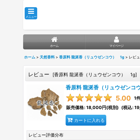
メニュー
ホーム
マイページ
ホーム
>
天然香料
>
香原料 龍涎香（リュウゼンコウ） 1g
>
レビュ
レビュー
[
香原料 龍涎香（リュウゼンコウ） 1g
]
香原料 龍涎香（リュウゼンコウ
5.00
1
販売価格
:
18,000円
(税別)
(
税込
:
19
カートに入れる
レビュー評価分布