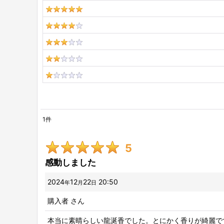
1
件
レビュー検索
:
5
期間
:
感動しました
2024
12
22
20:50
年
月
日
星の数
:
購入者
さん
本当に素晴らしい龍涎香でした。とにかく香りが綺麗で
並び順
: