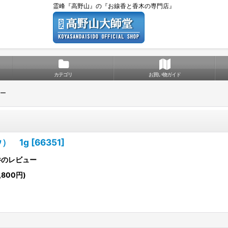
霊峰『高野山』の『お線香と香木の専門店』
カテゴリ
お買い物ガイド
ー
） 1g
[
66351
]
件のレビュー
,800円
)