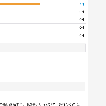
1
件
0
件
0
件
0
件
0
件
閉じる
の高い商品です。龍涎香というだけでも超稀少なのに、